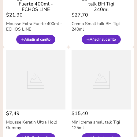
$
21
,
90
$
27
,
70
Mousse Extra Fuerte 400ml -
Crema Small talk BH Tigi
ECHOS LINE
240ml
Añadir al carrito
Añadir al carrito
$
7
,
49
$
15
,
40
Mousse Keratin Ultra Hold
Mini crema small talk Tigi
Gummy
125ml