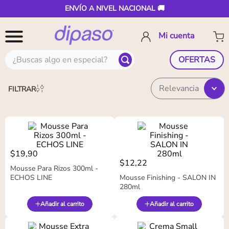
ENVÍO A NIVEL NACIONAL 🚚
¿Buscas algo en especial?
OFERTAS
Relevancia
FILTRAR
$
19
,
90
$
12
,
22
Mousse Para Rizos 300ml -
ECHOS LINE
Mousse Finishing - SALON IN
280ml
Añadir al carrito
Añadir al carrito