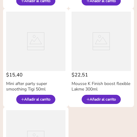
Añadir al carrito
Añadir al carrito
$
15
,
40
$
22
,
51
Mini after party super
Mousse K Finish boost flexible
smoothing Tigi 50ml
Lakme 300ml
Añadir al carrito
Añadir al carrito