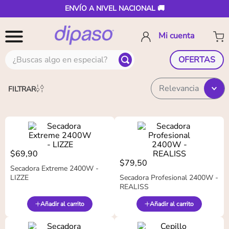
ENVÍO A NIVEL NACIONAL 🚚
¿Buscas algo en especial?
OFERTAS
Relevancia
FILTRAR
$
69
,
90
$
79
,
50
Secadora Extreme 2400W -
LIZZE
Secadora Profesional 2400W -
REALISS
Añadir al carrito
Añadir al carrito