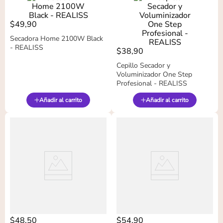
$
49
,
90
Secadora Home 2100W Black
- REALISS
$
38
,
90
Cepillo Secador y
Voluminizador One Step
Profesional - REALISS
Añadir al carrito
Añadir al carrito
$
48
,
50
$
54
,
90