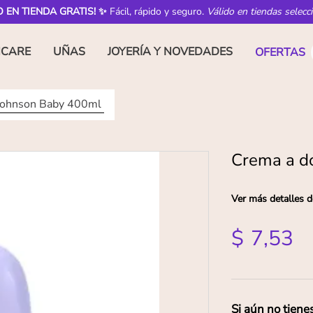
O EN TIENDA GRATIS! ✨
Fácil, rápido y seguro.
Válido en tiendas selecc
NCARE
UÑAS
JOYERÍA Y NOVEDADES
OFERTAS
Johnson Baby 400ml
Crema a d
Ver más detalles d
$
7
,
53
Si aún no tiene