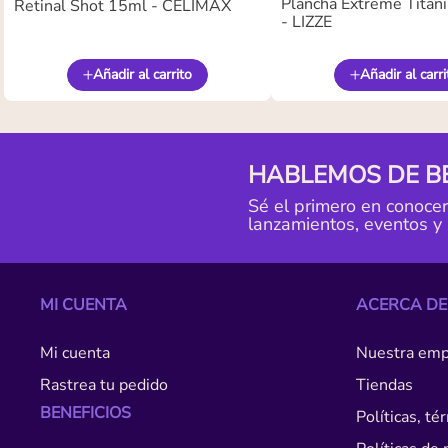
Plancha Extreme Titan
Retinal Shot 15ml - CELIMAX
- LIZZE
Añadir al carrito
Añadir al carri
HABLEMOS DE B
Sé el primero en conoce
lanzamientos, eventos y
MI CUENTA
ACERCA DE
Mi cuenta
Nuestra emp
Rastrea tu pedido
Tiendas
BENEFICIOS
Políticas, t