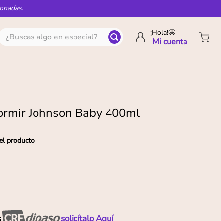
ionadas.
¿Buscas algo en especial?
¡Hola!🤩
ormir Johnson Baby 400ml
el producto
s
solicítalo Aquí