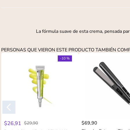
La fórmula suave de esta crema, pensada para
PERSONAS QUE VIERON ESTE PRODUCTO TAMBIÉN CO
-
10 %
$
26
,
91
$
69
,
90
$
29
,
90