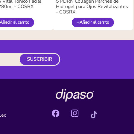
Vital Tónico Facial
5 PDRN Collagen Parches de
280ml - COSRX
Hidrogel para Ojos Revitalizantes
- COSRX
Añadir al carrito
Añadir al carrito
SUSCRIBIR
.ec