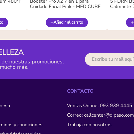
ium 480°F
Booster Pro X2 7 en 1 para
5 PDRN B5 
Cuidado Facial Pink - MEDICUBE
Calmante 
to
Añadir al carrito
ELLEZA
r de nuestras promociones,
 mucho más.
CONTACTO
resa
Ventas Online: 093 939 4445
Correo: callcenter@dipaso.com
érminos y condiciones
Trabaja con nosotros