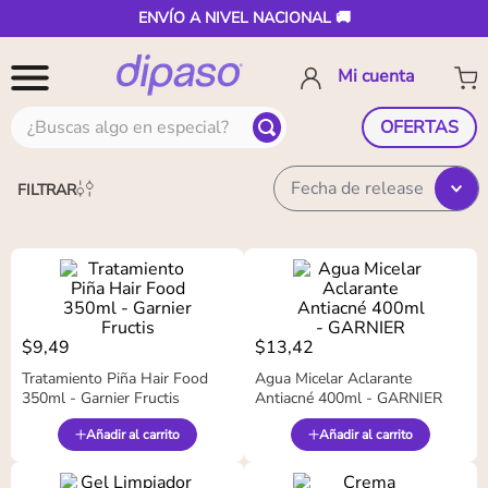
ENVÍO A NIVEL NACIONAL 🚚
¿Buscas algo en especial?
OFERTAS
Fecha de release
FILTRAR
$
9
,
49
$
13
,
42
Tratamiento Piña Hair Food
Agua Micelar Aclarante
350ml - Garnier Fructis
Antiacné 400ml - GARNIER
Añadir al carrito
Añadir al carrito