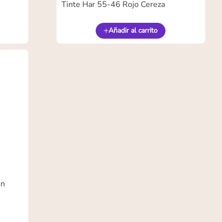
Tinte Har 55-46 Rojo Cereza
Añadir al carrito
on