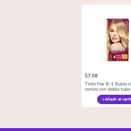
$
7
,
08
Tinte Har 8-1 Rubio c
cenizo con doble tubo
Añadir al carri