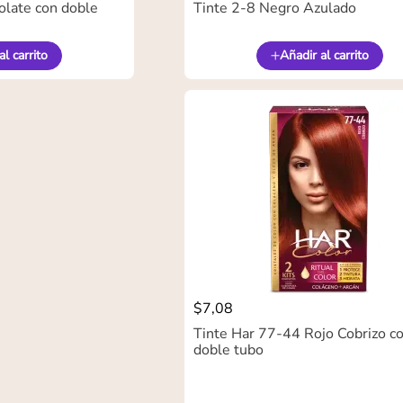
olate con doble
Tinte 2-8 Negro Azulado
al carrito
Añadir al carrito
$
7
,
08
Tinte Har 77-44 Rojo Cobrizo c
doble tubo