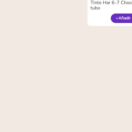
Tinte Har 6-7 Choc
tubo
Añadir 