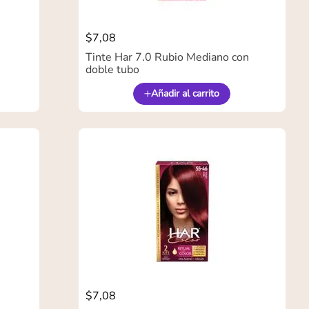
$
7
,
08
Tinte Har 7.0 Rubio Mediano con
doble tubo
Añadir al carrito
$
7
,
08