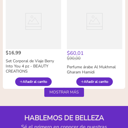
$
16
,
99
$
60
,
01
$
90
,
00
Set Corporal de Viaje Berry
Into You 4 pz - BEAUTY
Perfume árabe Al Mukhmal
CREATIONS
Gharam Hamidi
Añadir al carrito
Añadir al carrito
MOSTRAR MÁS
HABLEMOS DE BELLEZA
Sé el primero en conocer de nuestras