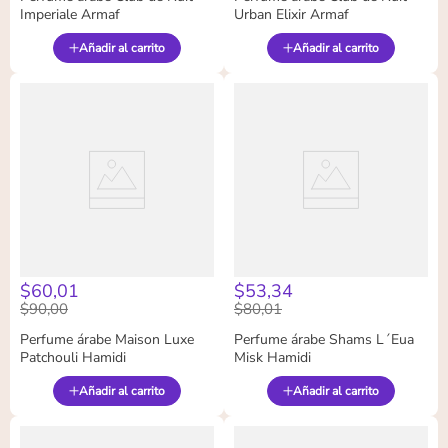
Imperiale Armaf
Urban Elixir Armaf
Añadir al carrito
Añadir al carrito
$
60
,
01
$
53
,
34
$
90
,
00
$
80
,
01
Perfume árabe Maison Luxe
Perfume árabe Shams L´Eua
Patchouli Hamidi
Misk Hamidi
Añadir al carrito
Añadir al carrito