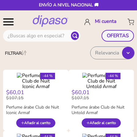
ENVÍO A NIVEL NACIONAL 🚚
¿Buscas algo en especial?
OFERTAS
Relevancia
FILTRAR
-
44 %
-
44 %
$
60
,
01
$
60
,
01
$
107
,
15
$
107
,
15
Perfume árabe Club de Nuit
Perfume árabe Club de Nuit
Iconic Armaf
Untold Armaf
Añadir al carrito
Añadir al carrito
-
44 %
-
44 %