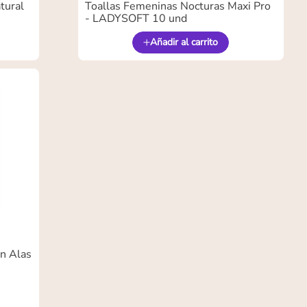
tural
Toallas Femeninas Nocturas Maxi Pro
- LADYSOFT 10 und
Añadir al carrito
n Alas