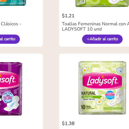
$
1
,
21
 Clásicos -
Toallas Femeninas Normal con A
LADYSOFT 10 und
al carrito
Añadir al carrito
$
1
,
38