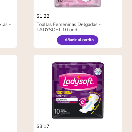
$
1
,
22
las -
Toallas Femeninas Delgadas -
LADYSOFT 10 und
Añadir al carrito
$
3
,
17