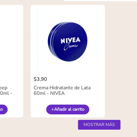
$
3
,
90
eep
Crema Hidratante de Lata
0ml -
60ml - NIVEA
to
Añadir al carrito
MOSTRAR MÁS