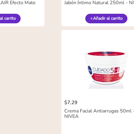
lAIR Efecto Mate
Jabón Íntimo Natural 250ml - 
al carrito
Añadir al carrito
$
7
,
29
Crema Facial Antiarrugas 50ml 
NIVEA