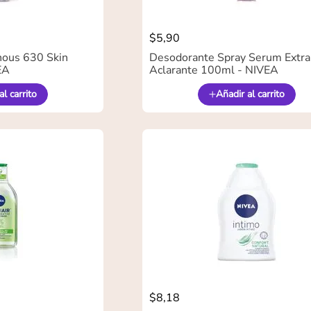
$
5
,
90
nous 630 Skin
Desodorante Spray Serum Extra
EA
Aclarante 100ml - NIVEA
al carrito
Añadir al carrito
$
8
,
18