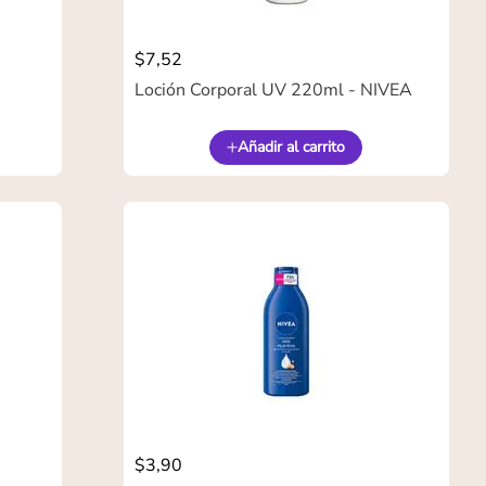
$
7
,
52
Loción Corporal UV 220ml - NIVEA
Añadir al carrito
$
3
,
90