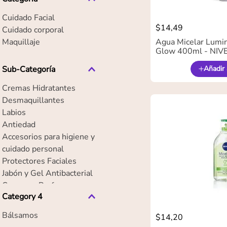
Cuidado Facial
$
14
,
49
Cuidado corporal
Maquillaje
Agua Micelar Lumi
Glow 400ml - NIV
Sub-Categoría
Añadir 
Cremas Hidratantes
Desmaquillantes
Labios
Antiedad
Accesorios para higiene y
cuidado personal
Protectores Faciales
Jabón y Gel Antibacterial
Cremas y Perfumes
Category 4
Bálsamos
$
14
,
20