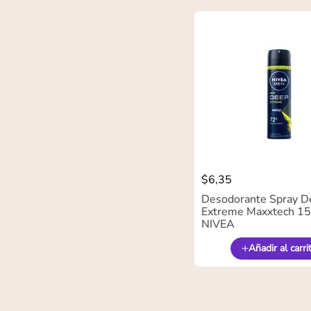
$
6
,
35
Desodorante Spray D
Extreme Maxxtech 15
NIVEA
Añadir al carri