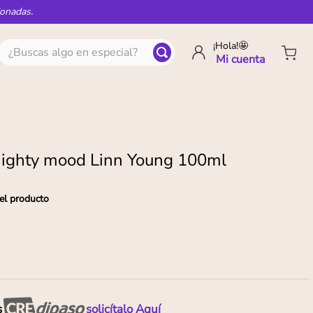
ionadas.
¿Buscas algo en especial?
¡Hola!🤩
ighty mood Linn Young 100ml
el producto
s
solicítalo Aquí