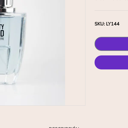
SKU
:
LY144