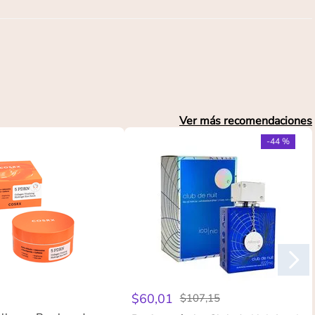
Ver más recomendaciones
-
44 %
$
60
,
01
$
107
,
15