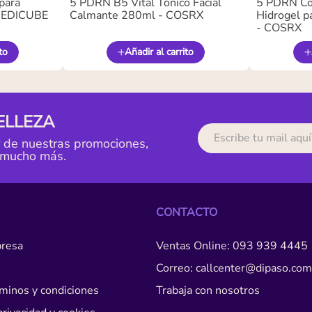
para
5 PDRN B5 Vital Tónico Facial
5 PDRN Co
 MEDICUBE
Calmante 280ml - COSRX
Hidrogel pa
- COSRX
to
Añadir al carrito
ELLEZA
r de nuestras promociones,
 mucho más.
CONTACTO
resa
Ventas Online: 093 939 4445
Correo: callcenter@dipaso.com
érminos y condiciones
Trabaja con nosotros