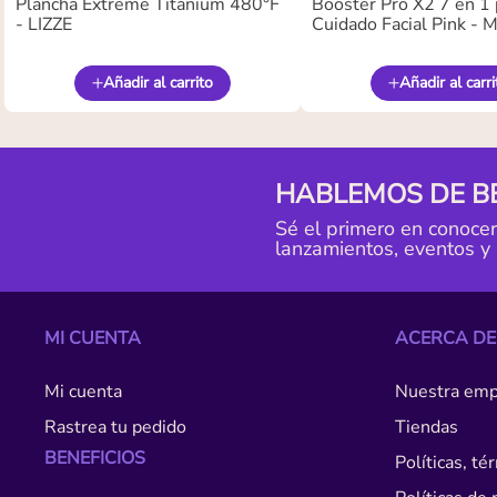
Plancha Extreme Titanium 480°F
Booster Pro X2 7 en 1 
- LIZZE
Cuidado Facial Pink -
Añadir al carrito
Añadir al carri
HABLEMOS DE B
Sé el primero en conoce
lanzamientos, eventos y
MI CUENTA
ACERCA DE
Mi cuenta
Nuestra emp
Rastrea tu pedido
Tiendas
BENEFICIOS
Políticas, t