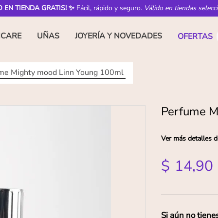
O EN TIENDA GRATIS! ✨
Fácil, rápido y seguro.
Válido en tiendas selecc
NCARE
UÑAS
JOYERÍA Y NOVEDADES
OFERTAS
me Mighty mood Linn Young 100ml
Perfume M
Ver más detalles d
$
14
,
90
Si aún no tiene