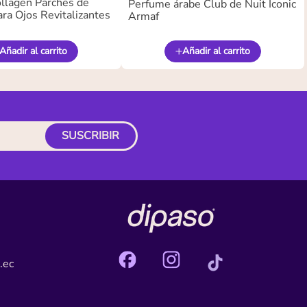
llagen Parches de
Perfume árabe Club de Nuit Iconic
ra Ojos Revitalizantes
Armaf
Añadir al carrito
Añadir al carrito
SUSCRIBIR
.ec