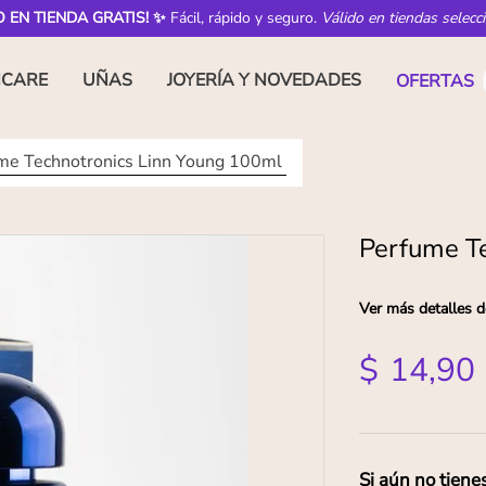
O EN TIENDA GRATIS! ✨
Fácil, rápido y seguro.
Válido en tiendas selecc
NCARE
UÑAS
JOYERÍA Y NOVEDADES
OFERTAS
me Technotronics Linn Young 100ml
Perfume T
Ver más detalles d
$
14
,
90
Si aún no tiene