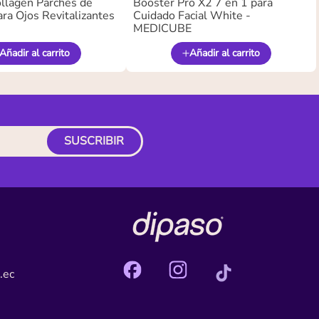
llagen Parches de
Booster Pro X2 7 en 1 para
ra Ojos Revitalizantes
Cuidado Facial White -
MEDICUBE
Añadir al carrito
Añadir al carrito
SUSCRIBIR
.ec