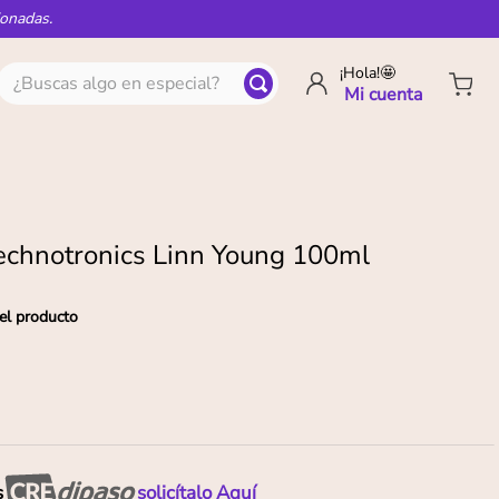
ionadas.
¿Buscas algo en especial?
¡Hola!🤩
echnotronics Linn Young 100ml
el producto
s
solicítalo Aquí