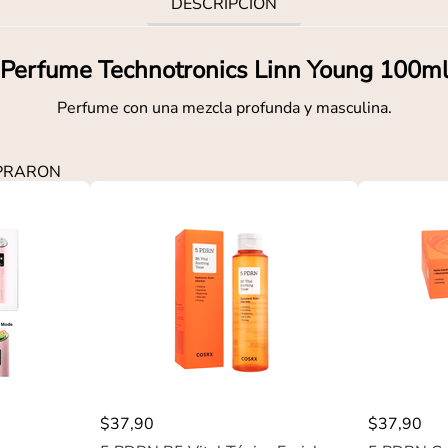
DESCRIPCIÓN
Perfume Technotronics Linn Young 100m
Perfume con una mezcla profunda y masculina.
MPRARON
$
37
,
90
$
37
,
90