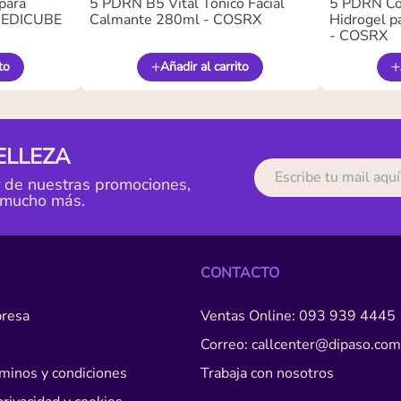
para
5 PDRN B5 Vital Tónico Facial
5 PDRN Co
 MEDICUBE
Calmante 280ml - COSRX
Hidrogel pa
- COSRX
to
Añadir al carrito
ELLEZA
r de nuestras promociones,
 mucho más.
CONTACTO
resa
Ventas Online: 093 939 4445
Correo: callcenter@dipaso.com
érminos y condiciones
Trabaja con nosotros