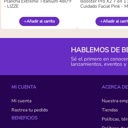
Plancha Extreme Titanium 480°F
Booster Pro X2 7 en 1 
- LIZZE
Cuidado Facial Pink -
Añadir al carrito
Añadir al carri
HABLEMOS DE B
Sé el primero en conoce
lanzamientos, eventos y
MI CUENTA
ACERCA DE
Mi cuenta
Nuestra emp
Rastrea tu pedido
Tiendas
BENEFICIOS
Políticas, t