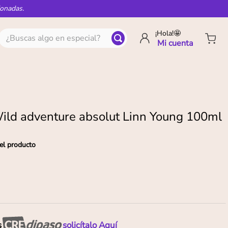
ionadas.
¿Buscas algo en especial?
¡Hola!🤩
ild adventure absolut Linn Young 100ml
el producto
s
solicítalo Aquí