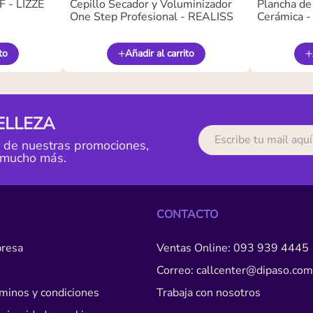
 - LIZZE
Cepillo Secador y Voluminizador
Plancha de
One Step Profesional - REALISS
Cerámica 
to
Añadir al carrito
ELLEZA
r de nuestras promociones,
 mucho más.
CONTACTO
resa
Ventas Online: 093 939 4445
Correo: callcenter@dipaso.com
érminos y condiciones
Trabaja con nosotros