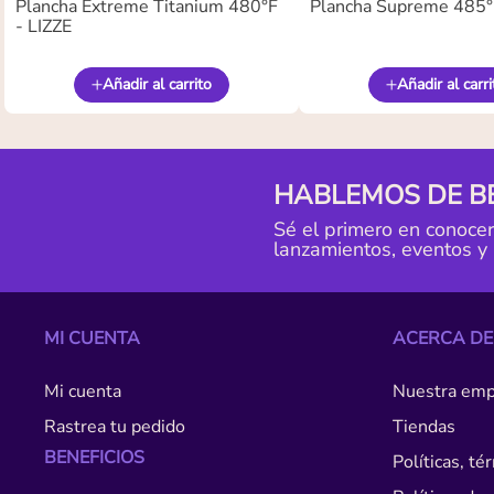
Plancha Extreme Titanium 480°F
Plancha Supreme 485°F
- LIZZE
Añadir al carrito
Añadir al carri
HABLEMOS DE B
Sé el primero en conoce
lanzamientos, eventos y
MI CUENTA
ACERCA DE
Mi cuenta
Nuestra emp
Rastrea tu pedido
Tiendas
BENEFICIOS
Políticas, t