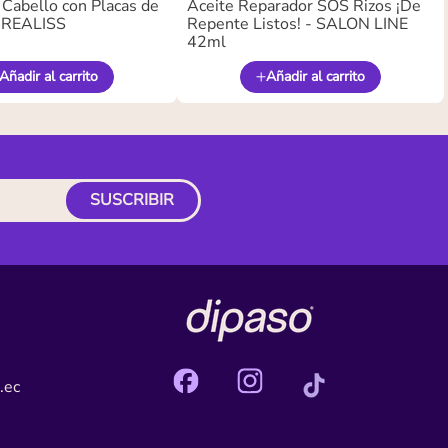
 Cabello con Placas de
Aceite Reparador SOS Rizos ¡De
- REALISS
Repente Listos! - SALON LINE
42ml
Añadir al carrito
Añadir al carrito
SUSCRIBIR
.ec