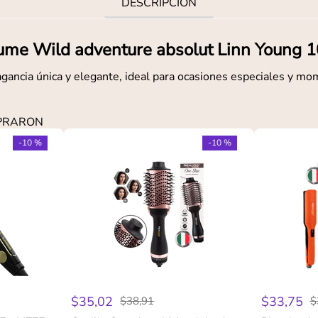
DESCRIPCIÓN
ume Wild adventure absolut Linn Young 
gancia única y elegante, ideal para ocasiones especiales y mo
MPRARON
-
10 %
-
10 %
$
35
,
02
$
33
,
75
$
38
,
91
$