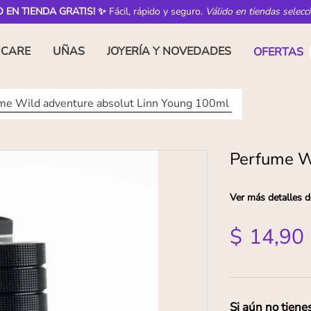
O EN TIENDA GRATIS! ✨
Fácil, rápido y seguro.
Válido en tiendas selecc
NCARE
UÑAS
JOYERÍA Y NOVEDADES
OFERTAS
me Wild adventure absolut Linn Young 100ml
Perfume W
Ver más detalles d
$
14
,
90
Si aún no tiene