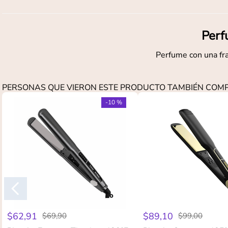
Perf
Perfume con una fra
PERSONAS QUE VIERON ESTE PRODUCTO TAMBIÉN CO
-
10 %
$
62
,
91
$
89
,
10
$
69
,
90
$
99
,
00