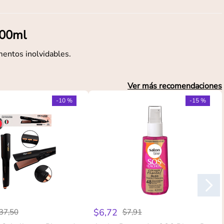
100ml
mentos inolvidables.
Ver más recomendaciones
-
10 %
-
15 %
$
6
,
72
37
,
50
$
7
,
91