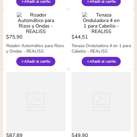
Añadir al carrito
Añadir al carrito
$
75
,
90
$
44
,
51
Rizador Automático para Rizos
Tenaza Onduladora 4 en 1 para
y Ondas - REALISS
Cabello - REALISS
Añadir al carrito
Añadir al carrito
$
87
,
89
$
49
,
90