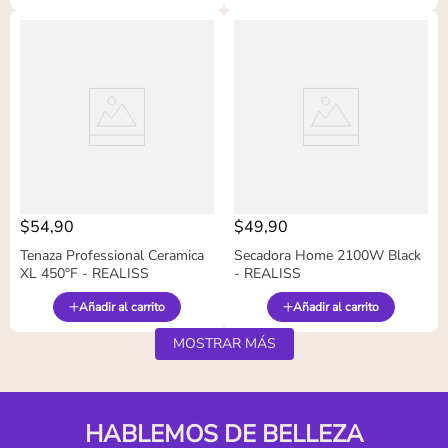
$
54
,
90
$
49
,
90
Tenaza Professional Ceramica
Secadora Home 2100W Black
XL 450°F - REALISS
- REALISS
Añadir al carrito
Añadir al carrito
MOSTRAR MÁS
HABLEMOS DE BELLEZA