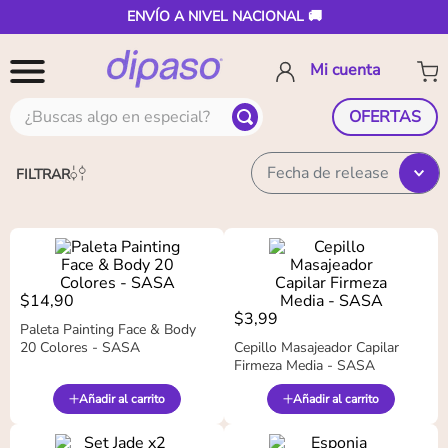
ENVÍO A NIVEL NACIONAL 🚚
¿Buscas algo en especial?
OFERTAS
Fecha de release
FILTRAR
$
14
,
90
$
3
,
99
Paleta Painting Face & Body
20 Colores - SASA
Cepillo Masajeador Capilar
Firmeza Media - SASA
Añadir al carrito
Añadir al carrito