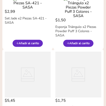
$
2
,
99
Set Jade x2 Piezas SA-421 -
$
1
,
50
SASA
Esponja Triángulo x2 Piezas
Powder Puff 3 Colores -
SASA
Añadir al carrito
Añadir al carrito
$
5
,
45
$
1
,
75