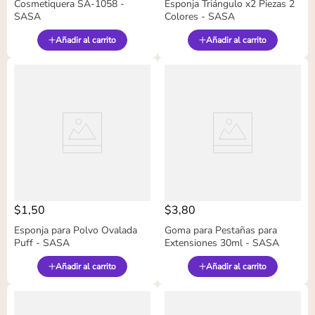
Cosmetiquera SA-1058 -
Esponja Triángulo x2 Piezas 2
SASA
Colores - SASA
Añadir al carrito
Añadir al carrito
$
1
,
50
$
3
,
80
Esponja para Polvo Ovalada
Goma para Pestañas para
Puff - SASA
Extensiones 30ml - SASA
Añadir al carrito
Añadir al carrito