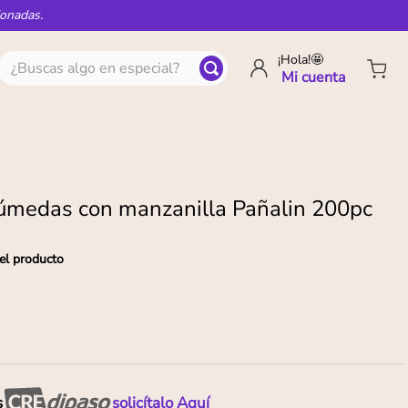
ionadas.
¿Buscas algo en especial?
¡Hola!🤩
húmedas con manzanilla Pañalin 200pc
el producto
s
solicítalo Aquí