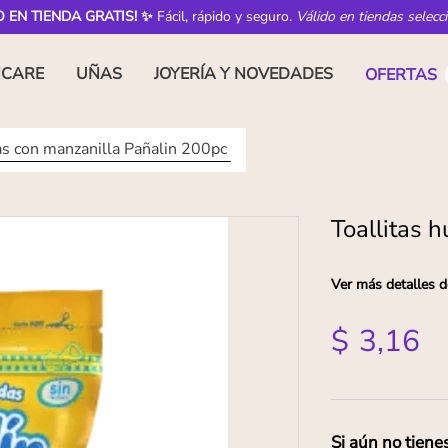
O EN TIENDA GRATIS! ✨
Fácil, rápido y seguro.
Válido en tiendas selecc
NCARE
UÑAS
JOYERÍA Y NOVEDADES
OFERTAS
s con manzanilla Pañalin 200pc
Toallitas 
Ver más detalles d
$
3
,
16
Si aún no tiene