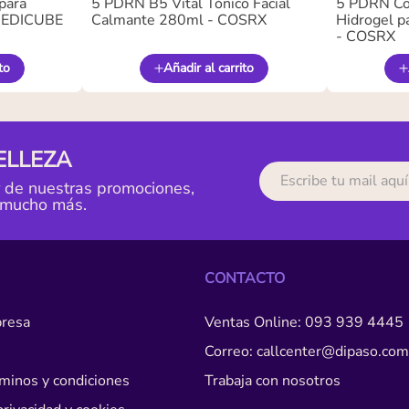
para
5 PDRN B5 Vital Tónico Facial
5 PDRN Co
 MEDICUBE
Calmante 280ml - COSRX
Hidrogel pa
- COSRX
to
Añadir al carrito
ELLEZA
r de nuestras promociones,
 mucho más.
CONTACTO
resa
Ventas Online: 093 939 4445
Correo: callcenter@dipaso.com
érminos y condiciones
Trabaja con nosotros