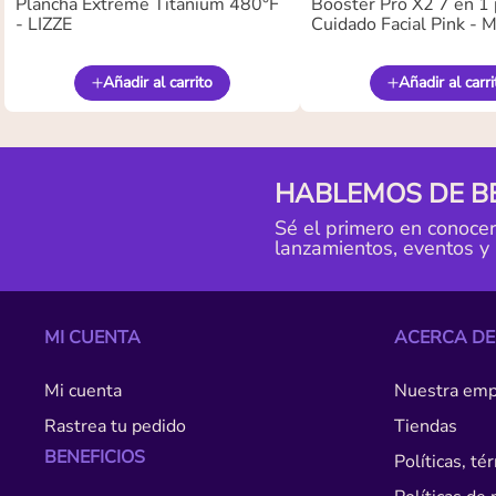
Plancha Extreme Titanium 480°F
Booster Pro X2 7 en 1 
- LIZZE
Cuidado Facial Pink -
Añadir al carrito
Añadir al carri
HABLEMOS DE B
Sé el primero en conoce
lanzamientos, eventos y
MI CUENTA
ACERCA DE
Mi cuenta
Nuestra emp
Rastrea tu pedido
Tiendas
BENEFICIOS
Políticas, t