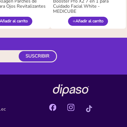
llagen Parches de
Booster Pro X2 7 en 1 para
ra Ojos Revitalizantes
Cuidado Facial White -
MEDICUBE
Añadir al carrito
Añadir al carrito
SUSCRIBIR
.ec