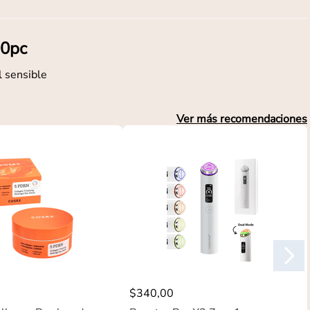
00pc
l sensible
Ver más recomendaciones
$
340
,
00