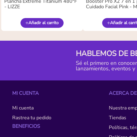
Plancha Extreme Titanium 480°F
Booster Pro X2 7 en 1 
- LIZZE
Cuidado Facial Pink -
Añadir al carrito
Añadir al carri
HABLEMOS DE B
Sé el primero en conoce
lanzamientos, eventos y
MI CUENTA
ACERCA DE
Mi cuenta
Nuestra emp
Rastrea tu pedido
Tiendas
BENEFICIOS
Políticas, t