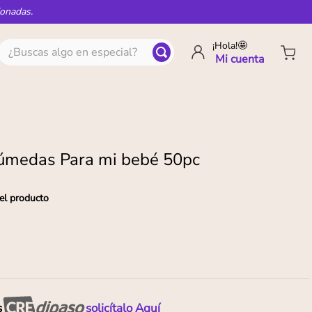
ionadas.
¿Buscas algo en especial?
¡Hola!🤩
húmedas Para mi bebé 50pc
el producto
s
solicítalo Aquí