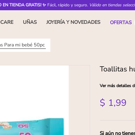
O EN TIENDA GRATIS! ✨
Fácil, rápido y seguro.
Válido en tiendas selecc
NCARE
UÑAS
JOYERÍA Y NOVEDADES
OFERTAS
as Para mi bebé 50pc
Toallitas 
Ver más detalles d
$
1
,
99
Si aún no tiene