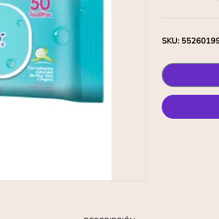
SKU
:
5526019