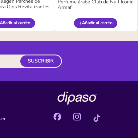
llagen Parches de
Perfume árabe Club de Nuit Iconic
ra Ojos Revitalizantes
Armaf
Añadir al carrito
Añadir al carrito
SUSCRIBIR
.ec