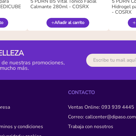
para
5 PDRN B5 Vital Tónico Facial
5 PDRN Co
 MEDICUBE
Calmante 280ml - COSRX
Hidrogel pa
- COSRX
to
Añadir al carrito
ELLEZA
r de nuestras promociones,
 mucho más.
CONTACTO
resa
Ventas Online: 093 939 4445
Correo: callcenter@dipaso.com
érminos y condiciones
Trabaja con nosotros