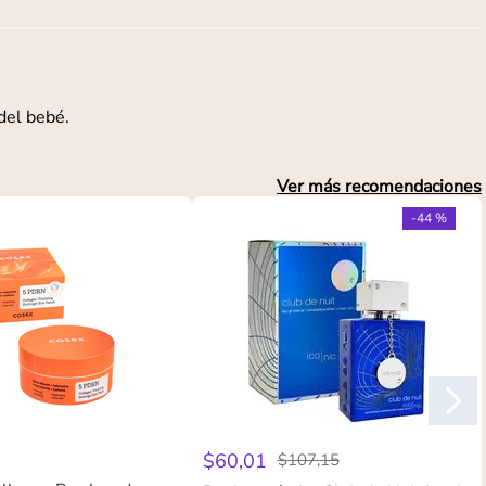
 del bebé.
Ver más recomendaciones
-
44 %
$
60
,
01
$
107
,
15