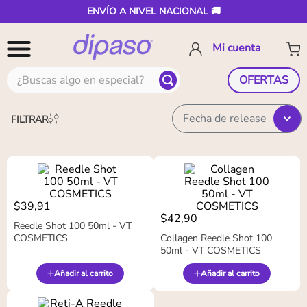
ENVÍO A NIVEL NACIONAL 🚚
¿Buscas algo en especial?
OFERTAS
Fecha de release
FILTRAR
$
39
,
91
$
42
,
90
Reedle Shot 100 50ml - VT
COSMETICS
Collagen Reedle Shot 100
50ml - VT COSMETICS
Añadir al carrito
Añadir al carrito