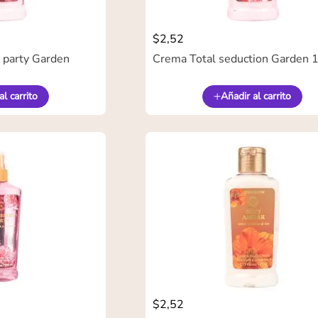
$
2
,
52
 party Garden
Crema Total seduction Garden
al carrito
Añadir al carrito
$
2
,
52