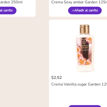
Garden 250ml
Crema Sexy ambar Garden 125
al carrito
Añadir al carrito
$
2
,
52
Crema Vainilla sugar Garden 1