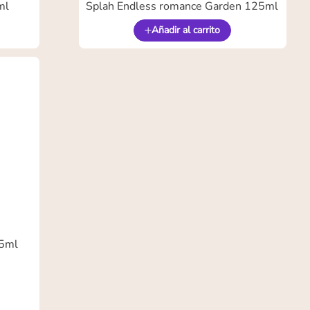
ml
Splah Endless romance Garden 125ml
Añadir al carrito
25ml