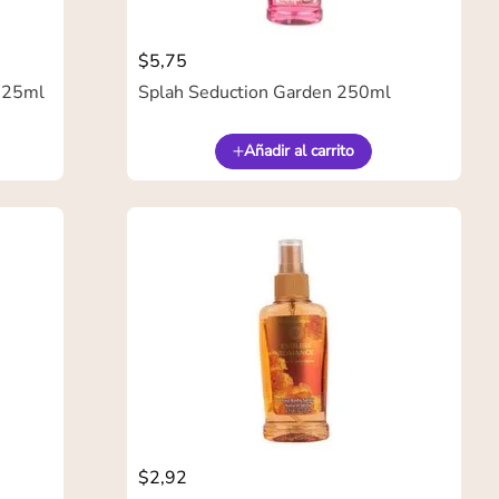
$
5
,
75
 125ml
Splah Seduction Garden 250ml
Añadir al carrito
$
2
,
92