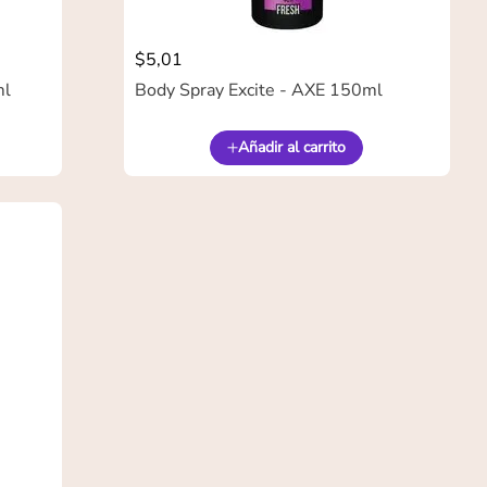
$
5
,
01
ml
Body Spray Excite - AXE 150ml
Añadir al carrito