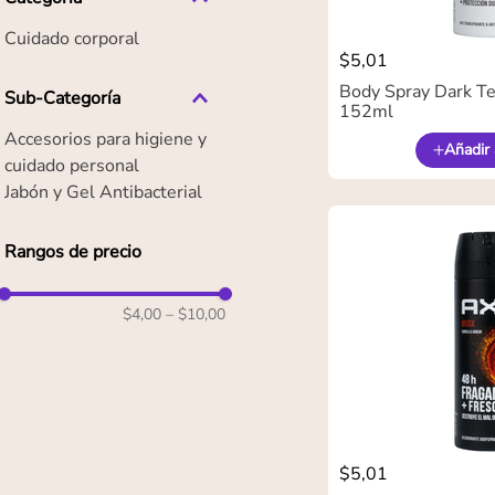
Cuidado corporal
$
5
,
01
Body Spray Dark T
Sub-Categoría
152ml
Accesorios para higiene y
Añadir 
cuidado personal
Jabón y Gel Antibacterial
Rangos de precio
$4,00
–
$10,00
$
5
,
01