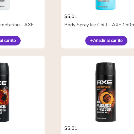
$
5
,
01
emptation - AXE
Body Spray Ice Chill - AXE 150
al carrito
Añadir al carrito
$
5
,
01