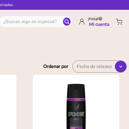
ionadas.
¿Buscas algo en especial?
¡Hola!🤩
Ordenar por
Fecha de release