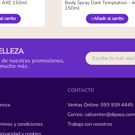
- AXE 150ml
Body Spray Dark Temptation - 
150ml
al carrito
Añadir al carrito
ELLEZA
r de nuestras promociones,
 mucho más.
CONTACTO
resa
Ventas Online: 093 939 4445
Correo: callcenter@dipaso.com
érminos y condiciones
Trabaja con nosotros
privacidad y cookies