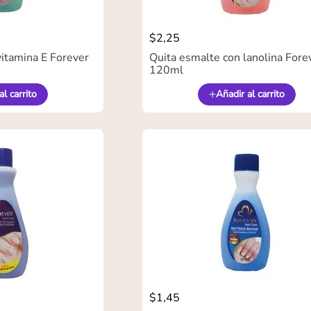
$
2
,
25
vitamina E Forever
Quita esmalte con lanolina Fore
120ml
al carrito
Añadir al carrito
$
1
,
45