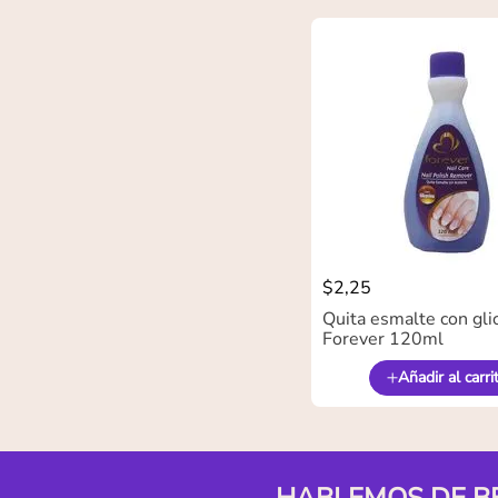
$
2
,
25
Quita esmalte con gli
Forever 120ml
Añadir al carri