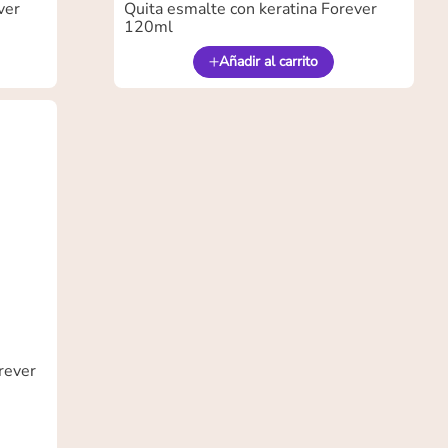
ver
Quita esmalte con keratina Forever
120ml
Añadir al carrito
rever