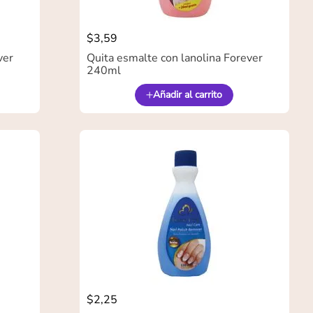
$
3
,
59
ver
Quita esmalte con lanolina Forever
240ml
Añadir al carrito
$
2
,
25