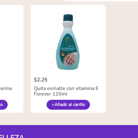
$
2
,
25
cerina
Quita esmalte con vitamina E
Forever 120ml
to
Añadir al carrito