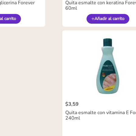
licerina Forever
Quita esmalte con keratina Fore
60ml
al carrito
Añadir al carrito
$
3
,
59
Quita esmalte con vitamina E Fo
240ml